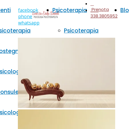
venti
Psicoterapia
Prenota
Bl
facebook
338.3805952
phone
whatsapp
sicoterapia
Psicoterapia
ostegno
adulti
sicologico
Psicoterapia
onsulenza
bambini
sicologica
Psicoterapia